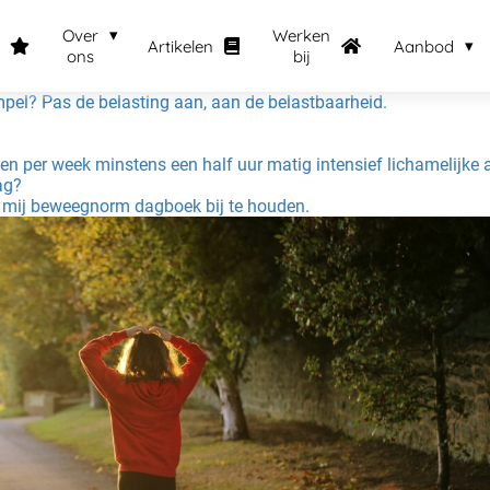
Over
Werken
Artikelen
Aanbod
ons
bij
el? Pas de belasting aan, aan de belastbaarheid.
per week minstens een half uur matig intensief lichamelijke acti
ag?
 mij beweegnorm dagboek bij te houden.