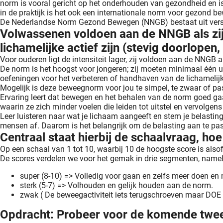
norm is vooral gericht op het onderhouden van gezondheid en i
in de praktijk is het ook een internationale norm voor gezond b
De Nederlandse Norm Gezond Bewegen (NNGB) bestaat uit versch
Volwassenen voldoen aan de NNGB als zij 
lichamelijke actief zijn (stevig doorlopen, 
Voor ouderen ligt de intensiteit lager, zij voldoen aan de NNGB 
De norm is het hoogst voor jongeren; zij moeten minimaal één uur
oefeningen voor het verbeteren of handhaven van de lichamelijke
Mogelijk is deze beweegnorm voor jou te simpel, te zwaar of pas
Ervaring leert dat bewegen en het behalen van de norm goed gaa
waarin ze zich minder voelen die leiden tot uitstel en vervolgens 
Leer luisteren naar wat je lichaam aangeeft en stem je belastin
mensen af. Daarom is het belangrijk om de belasting aan te pas
Centraal staat hierbij de schaalvraag, hoe
Op een schaal van 1 tot 10, waarbij 10 de hoogste score is alsof
De scores verdelen we voor het gemak in drie segmenten, nameli
super (8-10) => Volledig voor gaan en zelfs meer doen en
sterk (5-7) => Volhouden en gelijk houden aan de norm.
zwak ( De beweegactiviteit iets terugschroeven maar DOE
Opdracht: Probeer voor de komende twee