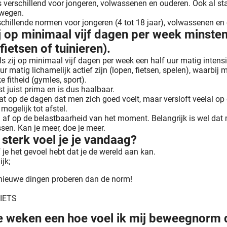
s verschillend voor jongeren, volwassenen en ouderen. Ook al 
ewegen.
illende normen voor jongeren (4 tot 18 jaar), volwassenen en 
op minimaal vijf dagen per week minstens
fietsen of tuinieren).
als zij op minimaal vijf dagen per week een half uur matig inten
 matig lichamelijk actief zijn (lopen, fietsen, spelen), waarbij 
 fitheid (gymles, sport).
t juist prima en is dus haalbaar.
t op de dagen dat men zich goed voelt, maar versloft veelal op
mogelijk tot afstel.
g af op de belastbaarheid van het moment. Belangrijk is wel dat 
sen. Kan je meer, doe je meer.
 sterk voel je je vandaag?
 je het gevoel hebt dat je de wereld aan kan.
jk;
 nieuwe dingen proberen dan de norm!
 IETS
 weken een hoe voel ik mij beweegnorm d