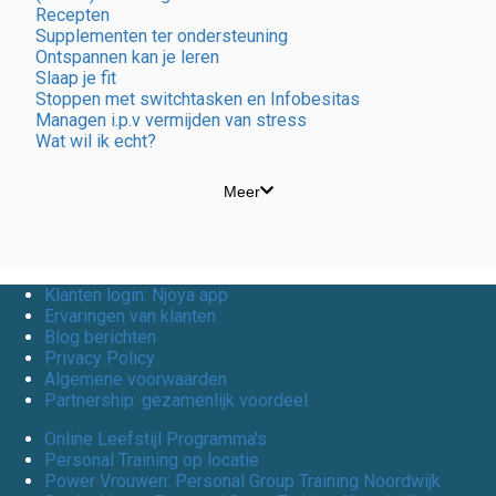
Recepten
Supplementen ter ondersteuning
Ontspannen kan je leren
Slaap je fit
Stoppen met switchtasken en Infobesitas
Managen i.p.v vermijden van stress
Wat wil ik echt?
Meer
Klanten login: Njoya app
Ervaringen van klanten
Blog berichten
Privacy Policy
Algemene voorwaarden
Partnership: gezamenlijk voordeel
Online Leefstijl Programma's
Personal Training op locatie
Power Vrouwen: Personal Group Training Noordwijk