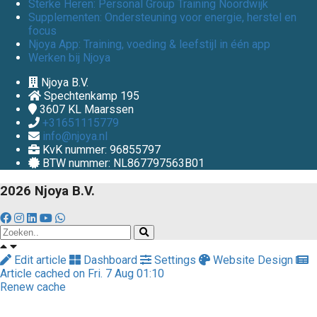
Sterke Heren: Personal Group Training Noordwijk
Supplementen: Ondersteuning voor energie, herstel en
focus
Njoya App: Training, voeding & leefstijl in één app
Werken bij Njoya
Njoya B.V.
Spechtenkamp 195
3607 KL
Maarssen
+31651115779
info@njoya.nl
KvK nummer: 96855797
BTW nummer: NL867797563B01
2026 Njoya B.V.
Edit article
Dashboard
Settings
Website Design
Article cached on Fri. 7 Aug 01:10
Renew cache