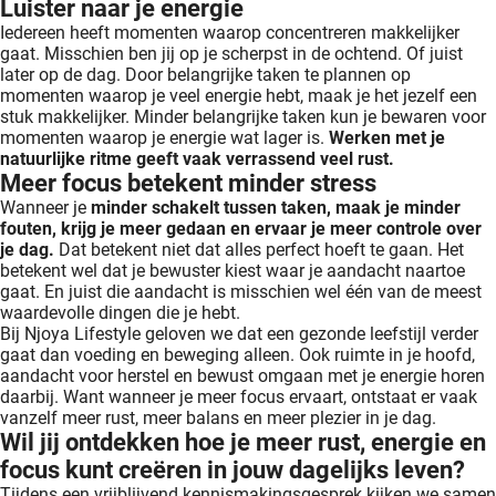
Luister naar je energie
Iedereen heeft momenten waarop concentreren makkelijker
gaat. Misschien ben jij op je scherpst in de ochtend. Of juist
later op de dag. Door belangrijke taken te plannen op
momenten waarop je veel energie hebt, maak je het jezelf een
stuk makkelijker. Minder belangrijke taken kun je bewaren voor
momenten waarop je energie wat lager is.
Werken met je
natuurlijke ritme geeft vaak verrassend veel rust.
Meer focus betekent minder stress
Wanneer je
minder schakelt tussen taken, maak je minder
fouten, krijg je meer gedaan en ervaar je meer controle over
je dag.
Dat betekent niet dat alles perfect hoeft te gaan. Het
betekent wel dat je bewuster kiest waar je aandacht naartoe
gaat. En juist die aandacht is misschien wel één van de meest
waardevolle dingen die je hebt.
Bij Njoya Lifestyle geloven we dat een gezonde leefstijl verder
gaat dan voeding en beweging alleen. Ook ruimte in je hoofd,
aandacht voor herstel en bewust omgaan met je energie horen
daarbij. Want wanneer je meer focus ervaart, ontstaat er vaak
vanzelf meer rust, meer balans en meer plezier in je dag.
Wil jij ontdekken hoe je meer rust, energie en
focus kunt creëren in jouw dagelijks leven?
Tijdens een vrijblijvend kennismakingsgesprek kijken we samen