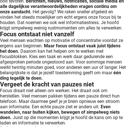
ooit tevoren.
Berichten, nieuws, notificaties, sociale media en
alle dagelijkse verantwoordelijkheden vragen continu om
onze aandacht.
Het gevolg? We raken sneller afgeleid en
vinden het steeds moeilijker om echt ergens onze focus bij te
houden. Dat noemen we ook wel informatiestress. Je hoofd
krijgt simpelweg weinig rustmomenten om alles te verwerken.
Focus ontstaat niet vanzelf
Veel mensen wachten op motivatie of concentratie voordat ze
ergens aan beginnen.
Maar focus ontstaat vaak juist tijdens
het doen.
Daarom kan het helpen om te werken met
focusblokken. Kies een taak en werk daar gedurende een
afgesproken periode ongestoord aan. Voor sommige mensen
werkt twintig minuten goed, voor anderen een uur of langer. Het
belangrijkste is dat je jezelf toestemming geeft om maar
één
ding tegelijk te doen.
Vergeet de kracht van pauzes niet
Focus draait niet alleen om werken. Het draait ook om
herstellen. Veel mensen pakken tijdens een pauze direct hun
telefoon. Maar daarmee geef je je brein opnieuw een stroom
aan informatie. Een echte pauze ziet er anders uit.
Even
wandelen, naar buiten kijken, bewegen of simpelweg niets
doen.
Juist op die momenten krijgt je hoofd de kans om op te
laden en informatie te verwerken.