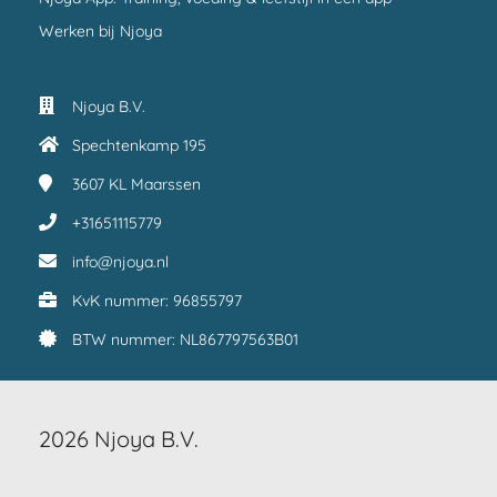
Werken bij Njoya
Njoya B.V.
Spechtenkamp 195
3607 KL
Maarssen
+31651115779
info@njoya.nl
KvK nummer: 96855797
BTW nummer: NL867797563B01
2026 Njoya B.V.