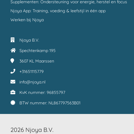
Supplementen: Ondersteuning voor energie, herstel en focus
Njoya App: Training, voeding & leefstijl in één app
Werken bij Njoya
Njoya B.V.
Spechtenkamp 195
3607 KL
Maarssen
+31651115779
info@njoya.nl
KvK nummer: 96855797
BTW nummer: NL867797563B01
2026 Njoya B.V.