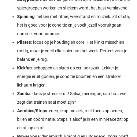
spiergroepen werken en stiekem wordt het best verslavend.
Spinning
: fietsen met ritme, weerstand en muziek. Zit of sta,
het is goed voor je conditie en je voelt jezelf vooruitgaan,
nummer voor nummer.
Pilates
: focus op je houding en core. Het klinkt misschien
rustig, maar je voelt elke spier aan het werk. Perfect voor je
balans en je rug.
Kickfun
: schoppen en slaan op een bokszak. Lekker je
energie eruit gooien, je conditie boosten en een strakker
lichaam krijgen.
Zumba
: dans je stress eruit! Salsa, merengue, samba… wie
zegt dat trainen saai moet zijn?
Aerobics/Steps
: energie op muziek, met focus op benen,
billen en coördinatie. Steps is alsof je in een mini-race zit: op
en af, op en af.
Power yoga
: dynamisch, krachtig en uitdagend. Yoga hoeft