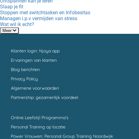
Ontspannen kan je leren
Slaap je fit
Stoppen met switchtasken en Infobesitas
Managen i.p.v vermijden van stress
Wat wil ik echt?
Meer
Klanten login: Njoya app
Ervaringen van klanten
Blog berichten
Privacy Policy
Algemene voorwaarden
Partnership: gezamenlijk voordeel
Online Leefstijl Programma's
Personal Training op locatie
Power Vrouwen: Personal Group Training Noordwijk