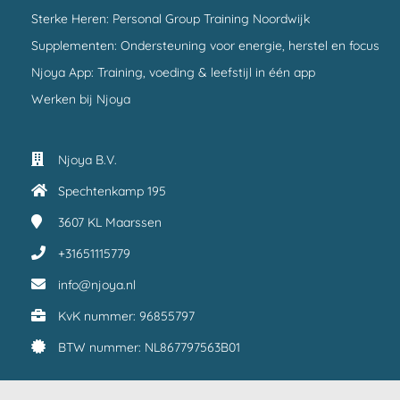
Sterke Heren: Personal Group Training Noordwijk
Supplementen: Ondersteuning voor energie, herstel en focus
Njoya App: Training, voeding & leefstijl in één app
Werken bij Njoya
Njoya B.V.
Spechtenkamp 195
3607 KL
Maarssen
+31651115779
info@njoya.nl
KvK nummer: 96855797
BTW nummer: NL867797563B01