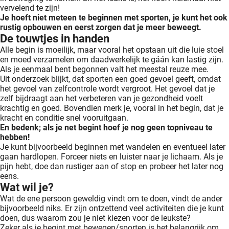
vervelend te zijn!
Je hoeft niet meteen te beginnen met sporten, je kunt het ook
rustig opbouwen en eerst zorgen dat je meer beweegt.
De touwtjes in handen
Alle begin is moeilijk, maar vooral het opstaan uit die luie stoel
en moed verzamelen om daadwerkelijk te gáán kan lastig zijn.
Als je eenmaal bent begonnen valt het meestal reuze mee.
Uit onderzoek blijkt, dat sporten een goed gevoel geeft, omdat
het gevoel van zelfcontrole wordt vergroot. Het gevoel dat je
zelf bijdraagt aan het verbeteren van je gezondheid voelt
krachtig en goed. Bovendien merk je, vooral in het begin, dat je
kracht en conditie snel vooruitgaan.
En bedenk; als je net begint hoef je nog geen topniveau te
hebben!
Je kunt bijvoorbeeld beginnen met wandelen en eventueel later
gaan hardlopen. Forceer niets en luister naar je lichaam. Als je
pijn hebt, doe dan rustiger aan of stop en probeer het later nog
eens.
Wat wil je?
Wat de ene persoon geweldig vindt om te doen, vindt de ander
bijvoorbeeld niks. Er zijn ontzettend veel activiteiten die je kunt
doen, dus waarom zou je niet kiezen voor de leukste?
Zeker als je begint met bewegen/sporten is het belangrijk om